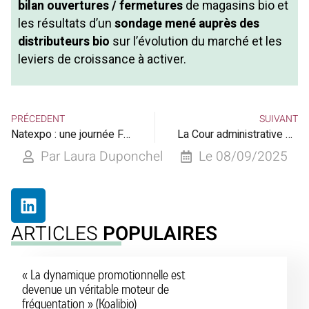
bilan ouvertures / fermetures
de magasins bio et
les résultats d’un
sondage mené auprès des
distributeurs
bio
sur l’évolution du marché et les
leviers de croissance à activer.
PRÉCEDENT
SUIVANT
Natexpo : une journée Fruits & Légumes qui met le bio en scène !
La Cour administrative d’appel de Paris somme l’État de revoir sa copie en manière de pesticides
Par
Laura Duponchel
Le
08/09/2025
ARTICLES
POPULAIRES
« La dynamique promotionnelle est
devenue un véritable moteur de
fréquentation » (Koalibio)