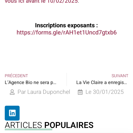
vous ici avant le 10/02/2025
.
Inscriptions exposants :
https://forms.gle/rAH1et1Uncd7gtxb6
PRÉCEDENT
SUIVANT
L’Agence Bio ne sera pas supprimée assure la ministre de l’Agriculture
La Vie Claire a enregistré 331,1 millions d’euros de chiffre d’affaires en 2024
Par
Laura Duponchel
Le
30/01/2025
ARTICLES
POPULAIRES