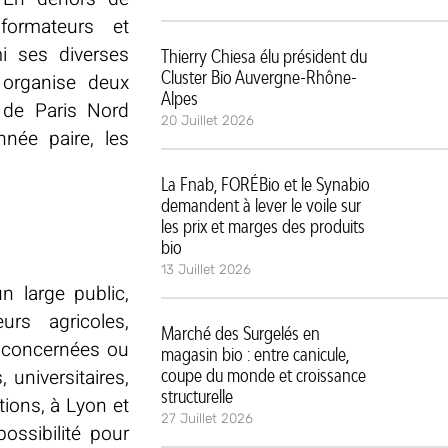
sformateurs et
i ses diverses
Thierry Chiesa élu président du
Cluster Bio Auvergne-Rhône-
 organise deux
Alpes
 de Paris Nord
20 Juillet 2026
nnée paire, les
La Fnab, FORÉBio et le Synabio
demandent à lever le voile sur
les prix et marges des produits
bio
13 Juillet 2026
n large public,
urs agricoles,
Marché des Surgelés en
s concernées ou
magasin bio : entre canicule,
 universitaires,
coupe du monde et croissance
structurelle
tions, à Lyon et
27 Juillet 2026
ossibilité pour