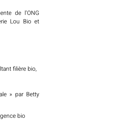
dente de l’ONG
erie Lou Bio et
ant filière bio,
le » par Betty
Agence bio