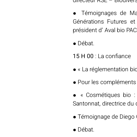
directeur RSE – Biodiver
● Témoignages de Maria
Générations Futures et 
président d’ Aval bio PA
● Débat.
15 H 00
: La confiance
● « La réglementation bio 
● Pour les compléments a
● « Cosmétiques bio : 
Santonnat, directrice d
● Témoignage de Diego Ga
● Débat.