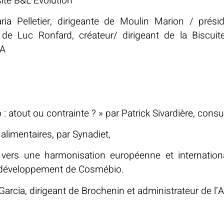
sité B&L Evolution
 Pelletier, dirigeante de Moulin Marion / prési
de Luc Ronfard, créateur/ dirigeant de la Biscuit
CA
: atout ou contrainte ? » par Patrick Sivardière, consult
limentaires, par Synadiet,
vers une harmonisation européenne et internationa
u développement de Cosmébio.
rcia, dirigeant de Brochenin et administrateur de l’