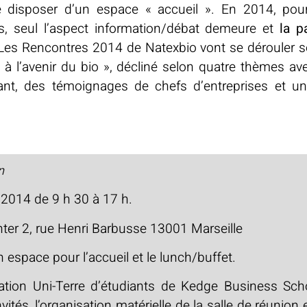
de disposer d’un espace « accueil ». En 2014, pou
ts, seul l’aspect information/débat demeure et
la p
 Les Rencontres 2014 de Natexbio vont se dérouler so
à l’avenir du bio », décliné selon quatre thèmes a
nant, des témoignages de chefs d’entreprises et u
n
e 2014 de 9 h 30 à 17 h.
nter 2, rue Henri Barbusse 13001 Marseille
n espace pour l’accueil et le lunch/buffet.
ciation Uni-Terre d’étudiants de Kedge Business Scho
vités, l’organisation matérielle de la salle de réunion 