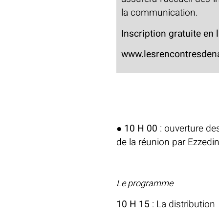
la communication.
Inscription gratuite en l
www.lesrencontresden
Déroulement
●
9 H 30
: accueil des pa
●
10 H 00
: ouverture de
de la réunion par Ezzedine
Le programme
10 H 15
: La distribution