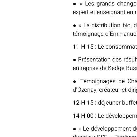
● « Les grands changem
expert et enseignant en 
● « La distribution bio, 
témoignage d’Emmanuel 
11 H 15
: Le consommat
● Présentation des résul
entreprise de Kedge Bus
● Témoignages de Charl
d’Ozenay, créateur et dir
12 H 15
: déjeuner buffet
14 H 00
: Le développem
● « Le développement dur