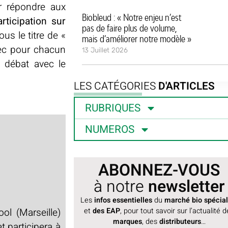
r répondre aux
Biobleud : « Notre enjeu n’est
articipation sur
pas de faire plus de volume,
us le titre de «
mais d’améliorer notre modèle »
vec pour chacun
13 Juillet 2026
n débat avec le
LES CATÉGORIES
D'ARTICLES
RUBRIQUES
NUMEROS
ABONNEZ-VOUS
à notre
newsletter
Les
infos essentielles
du
marché bio spécial
et
des EAP
, pour tout savoir sur l’actualité 
ol (Marseille)
marques
, des
distributeurs
…
et participera à