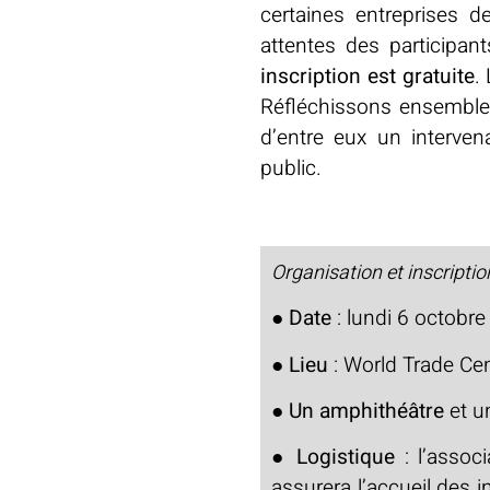
certaines entreprises 
attentes des participan
inscription est gratuite
.
Réfléchissons ensemble 
d’entre eux un interve
public.
Organisation et inscriptio
●
Date
: lundi 6 octobr
●
Lieu
: World Trade Ce
●
Un amphithéâtre
et u
●
Logistique
: l’asso
assurera l’accueil des in