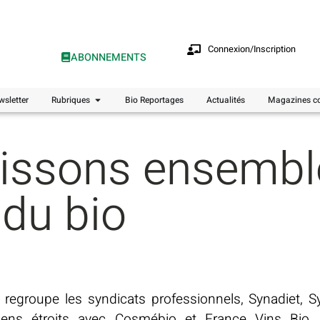
Connexion/Inscription
ABONNEMENTS
wsletter
Rubriques
Bio Reportages
Actualités
Magazines co
hissons ensembl
 du bio
regroupe les syndicats professionnels, Synadiet, S
 liens étroits avec Cosmébio et France Vins Bio