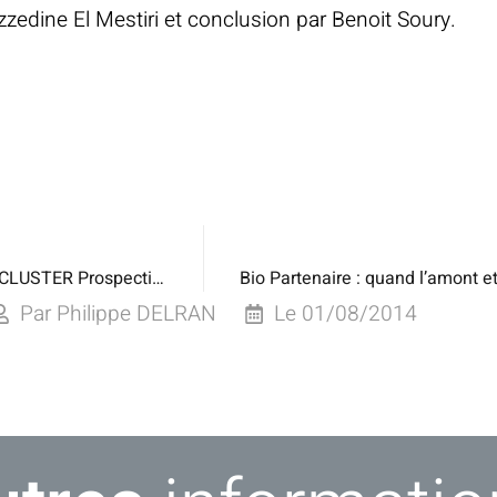
zzedine El Mestiri et conclusion par Benoit Soury.
BIO N’DAYS 2014 ORGANICS CLUSTER Prospective 2025 : l’avenir de la bio en 4 scénarios clès
Par
Philippe DELRAN
Le
01/08/2014